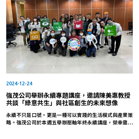
向前，創下多項亮眼成績。今晚這場盛會，正是屬於每一
位默默貢獻、全力以赴的「強茂打者」與「守備隊員」的
榮耀時刻。
從生產一線到後勤支援，從台上表揚到台下歡笑，每一張
笑容都是這支團隊最真實的寫照。
星光齊聚 閃耀全場
晚會特別邀請到多位藝人獻聲助陣，包括阿彥、周莉文、
郭婷筠、康康（康晉榮）、鼓鼓（呂思緯）、蕭秉治，以
熱力滿滿的舞台演出點燃全場氣氛；而由小龜（楊程鈞）
與Eva（廖雅珊）聯手主持，節奏流暢、互動逗趣，讓活
動高潮迭起、歡笑不斷。
2024-12-24
齊心再啟動 迎向2025新挑戰
強茂公司舉辦永續專題講座，邀請陳美惠教授
這一夜，我們舉杯歡慶，也再度集結彼此的信任與熱情。
共談「綠意共生」與社區創生的未來想像
新的一年，強茂將以「團隊如一、全壘出擊」的精神迎接
更多挑戰與機會。就像一場賽季的延續，每一局都是新的
永續不只是口號，更是一種可以實踐的生活模式與產業策
開始，每一次揮棒都充滿希望。
略。強茂公司於本週五舉辦壓軸年終永續講座，榮幸邀請
讓我們攜手再創高峰，迎向更美好的未來！
到台灣生態旅遊與地方創生聯盟創辦人 陳美惠教授蒞臨
分享，主題為**「綠意共生：從社區林業到地方創生的