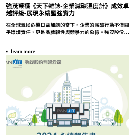
強茂榮獲《天下雜誌-企業減碳溫度計》成效卓
越評級-展現永續堅強實力
在全球氣候危機日益加劇的當下，企業的減碳行動不僅關
乎環境責任，更是品牌韌性與競爭力的象徵。強茂股份有
限公司作為台灣半導體產業的重要一員，欣然宣布，我們
在《天下雜誌》與東海大學共同主辦的「2025企業1.5°C
learn more
論壇」中，榮獲《企業減碳溫度計》評選為「成效卓越」
等級，對應升溫僅1.546°C，為全台約1200家參與評估企
業中的領先群體，充分展現強茂在永續轉型上的行動力與
決心。