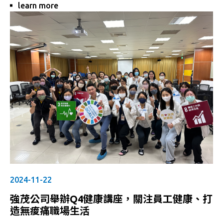
learn more
實踐路徑」**。講座內容精彩豐富，讓現場同仁深感啟
發。
讓永續落地：從林下經濟到生態旅遊的深層連結
陳教授憑藉多年田野實踐與研究經驗，深入淺出地說明
「綠意共生」的實踐方式，並以豐富案例帶領大家了解：
• 社區林業如何與友善農業、生態旅遊與碳匯經濟交織
• 生物多樣性的保育應從在地物種與土地經營做起
• 混農林業、林下經濟在推動社區永續與產業共榮中的關
鍵角色
• 如何透過**生態旅遊DMO（目的地管理組織）**強化
串連效應
• 經濟發展不再與保育對立，而是雙向共生的合作路徑
其中「根經濟（Deep Economy）」的概念，特別強調
地方社區應該發展深層連結自然與人的永續經濟系統，以
創造長遠的環境穩定與在地經濟活力，這一理念也引發了
2024-11-22
強茂同仁深刻共鳴。
強茂公司舉辦Q4健康講座，關注員工健康、打
教育即行動，從理念到參與
造無痠痛職場生活
講座現場互動熱烈，教授以幽默風趣的語調，穿插大量在