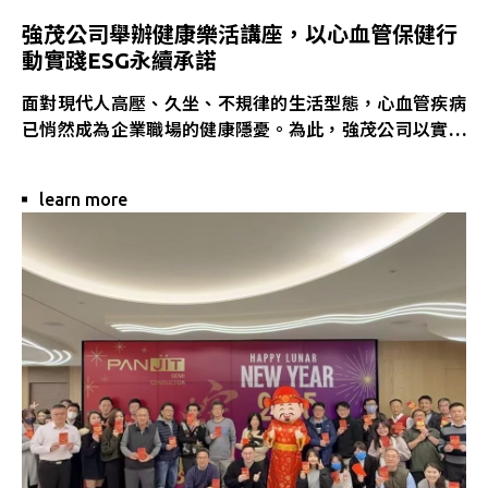
強茂公司舉辦健康樂活講座，以心血管保健行
動實踐ESG永續承諾
面對現代人高壓、久坐、不規律的生活型態，心血管疾病
已悄然成為企業職場的健康隱憂。為此，強茂公司以實際
行動展現對員工健康的重視，特別舉辦「心血管健康與日
常保健」健康樂活講座，結合ESG永續發展中的「社會面
learn more
（Social）」關鍵，打造更具溫度與韌性的工作環境。
本次講座榮幸邀請高雄榮總心臟內科權威——郭風裕主任
蒞臨授課，並攜手富元醫藥生技聯盟，共同為員工帶來一
場融合醫學專業與日常實踐的深度分享，從疾病預防、生
活習慣建立到健康觀念釐清，提供一站式的健康思維重
建。
________________________________________
精彩講座亮點回顧：
• 三高風險不容忽視：高血壓、高血脂、高血糖如何潛移
默化地危害心血管健康？
• 從飲食到運動，打造健康生活節奏：郭主任分享如何以