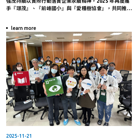
強茂持續以實際行動落實企業永續精神，2025 年再度攜
手『璟茂』、『前峰國小』與『愛種樹協會』，共同推動
第五屆「森愛地球」植樹計畫。此項活動自推動以來，透
過植樹行動與環境教育傳遞 ESG 理念已長達四年的時
learn more
間，今年更在活動內容全面升級，展現企業對永續議題的
長期承諾。
2025-11-21