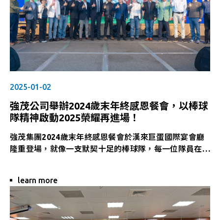
連連、荷包「茂」滿，在蛇年事業騰飛、好運滿滿。
開春聚力前行 共創2025榮耀時刻
新的一年已然啟程，強茂集團期待與所有夥伴攜手前進，
以滿滿能量迎接挑戰、拓展機會。就讓這一份紅包裡的祝
福，成為每位強茂人開工的第一股動力，也點燃2025年
的嶄新希望。
讓我們一起強勢啟動，茂力全開，迎向更精彩的2025！
2025-01-02
強茂公司舉辦2024歲末年終感恩餐會，以棒球
隊精神啟動2025榮耀再進場！
強茂集團2024歲末年終感恩餐會於漢來巨蛋國際宴會廳
隆重登場，就像一支默契十足的棒球隊，每一位隊員在自
己的守備位置上全力以赴，才能守住勝利、推進下一局。
邀請全體員工共聚一堂，在滿滿感謝與歡樂中回顧這一年
learn more
我們並肩打出的精彩賽季！
一場團隊的勝利 感謝每一位強茂好夥伴
2024年，面對市場環境的變動與產業節奏的加速，正因
每位夥伴在工作崗位上的堅守與拚搏，強茂集團得以穩健