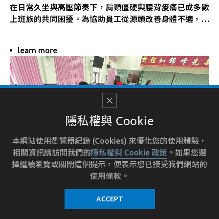
地實務案例與感人故事，從保育教育、社區參與到產業轉
在日常久坐與高壓節奏下，肩頸僵硬與腰背痠痛已成多數
型，讓員工不僅認識生態議題，更感受到自己也能成為永
上班族的共同困擾。為協助員工從源頭改善身體不適，強
續行動的一份子。
茂公司於第四季舉辦一場以「筋膜緊繃與舒展訓練」為主
隨著ESG「社會與環境雙軸」思維逐漸內化為企業文化的
題健康講座，特別邀請 Together Real Workouts 洪挺
一部分，此次講座不僅讓同仁提升永續視野，也展現企業
learn more
軒教官蒞臨分享，帶領同仁認識身體訊號、掌握舒緩技
透過知識啟發、價值溝通所扮演的關鍵角色。
巧，現場氣氛熱烈，實用效果立竿見影。
綠意共生，不只是一種理想，更是一種「可以從你我開始
認識筋膜，從覺察開始
的行動」。
講座中，洪教官以輕鬆幽默的方式，深入剖析筋膜緊繃的
成因，並點出常見職場族群久坐所導致的隱性痠痛與錯誤
代償姿勢。他特別強調五大關鍵觀念，幫助員工在日常中
隱私權與 Cookie
有效落實身體保養：
• 了解筋膜緊繃的根本原因
本網站使用瀏覽器紀錄 (Cookies) 來優化您的使用體驗，
• 建立正確的呼吸節奏與運動意識
相關資訊請訪問我們的
隱私權與 Cookie 政策
。如果您選
• 增強內外核心穩定度
擇繼續瀏覽或關閉這個提示，便表示您已接受我們網站的
• 區辨「活動」與「運動」的本質差異
使用條款。
• 培養正確動作模式與身體主動覺察
實作體驗，立即有感
ACCEPT
洪教官更在現場親自帶領同仁進行動作評估與放鬆訓練，
從肩頸、腰部到下背肌群的簡單伸展開始，幫助大家在短