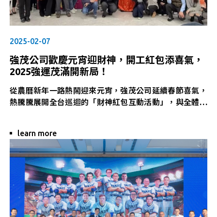
「規律、均衡、穩定」為核心建立預防基礎。
• 破解錯誤迷思，讓健康知識回歸本質：你以為沒胸痛就
沒問題？運動就等於無病？實證醫學一次解答。
郭主任強調：「健康的選擇，從日常每一個小決定開始。
2025-02-07
只要啟動意識轉變，心血管風險是可以有效管理的。」
強茂公司歡慶元宵迎財神，開工紅包添喜氣，
________________________________________
2025強運茂滿開新局！
健康文化即永續文化 員工幸福是企業韌性的根本
強茂持續以ESG為核心價值推進企業治理，其中「員工健
從農曆新年一路熱鬧迎來元宵，強茂公司延續春節喜氣，
康」被視為最關鍵的人本基礎。從健康講座、職場友善環
熱騰騰展開全台巡迴的「財神紅包互動活動」，與全體員
境建置，到日常生活倡議，強茂不斷深化「幸福職場」的
工一同為2025年揭開好運序幕。由元氣滿滿的強茂財神
實踐力，讓永續從內部扎根，向外延伸。
領銜登場，帶著滿袋祝福與紅包好運，走訪各地廠區與辦
本次講座不僅讓員工獲得實用保健知識，也強化了企業內
learn more
公室，為每一位夥伴送上節後最暖心的驚喜。
部對「自我照護」、「預防醫學」與「健康共好」的共
抽紅包拼手氣 福氣跟著走
識。
活動中，員工們熱情參與抽紅包互動，現場笑聲不斷、歡
樂洋溢。無論是象徵開運的小額紅包，還是藏有驚喜好禮
的大獎，都是強茂對全體夥伴新春的滿滿祝福。
隨著元宵節的圓滿落幕，也為春節畫下圓滿句點。象徵迎
福納財的「開工紅包」，則祝願所有強茂人——「強」運