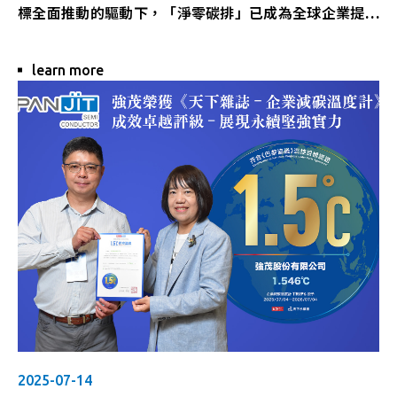
標全面推動的驅動下，「淨零碳排」已成為全球企業提升
競爭力與邁向永續經營的關鍵戰略。面對歐盟碳邊境調整
機制（CBAM）及國際間ESG規範日益嚴格的發展趨勢，
learn more
強茂股份有限公司積極引領供應鏈夥伴，攜手積極對接國
際標準。2025/7/15(二)舉辦的「邁向淨零：國際規範與
供應鏈減碳實務」研討會，正是強茂深化產業鏈減碳能
力、協助台灣製造業鏈結全球永續市場搭建堅實的低碳橋
梁，為推動低碳轉型與打造綠色供應鏈奠定強力的基礎。
2025-07-14