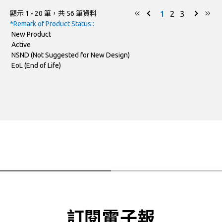
1
2
3
顯示 1 - 20 筆，共 56 筆資料
SOT-23
BCA56-AU
*Remark of Product Status :
New Product
SOT-23 6L-1
PBSS5240SS
Active
NSND (Not Suggested for New Design)
SOT-23 6L-1
PBSS4250SS
EoL (End of Life)
SOT-23 6L-1
PBSS5250SS
SOT-23 6L-1
PBSS4350SS
SOT-23 6L-1
PBSS5350SS
SOT-223
PBSS4520SW
SOT-223
PBSS5525SW
SOT-223
PBSS5140SW
訂閱電子報
PBSS5240SW
SOT-223