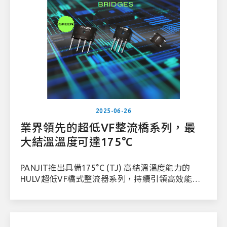
2025-06-26
業界領先的超低VF整流橋系列，最
大結溫溫度可達175°C
PANJIT推出具備175°C (TJ) 高結溫溫度能力的
HULV超低VF橋式整流器系列，持續引領高效能功
率整流技術。此系列在800V反向耐壓條件下，展現
業界最佳的熱穩定性與導通效率，廣泛應用於AI伺
服器、電信設備、遊戲平台以及80+白金/鈦金級PC
電源等高功率密度系統。